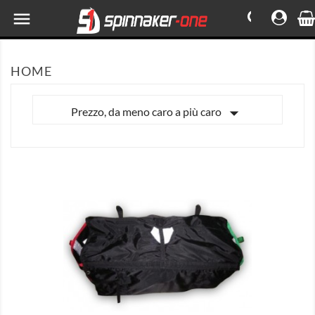

HOME

Prezzo, da meno caro a più caro

MOSTRA