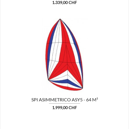
Prezzo
1.339,00 CHF

MOSTRA
SPI ASIMMETRICO ASY5 - 64 M²
Prezzo
1.999,00 CHF