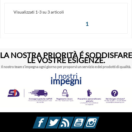
Visualizzati 1-3 su 3 articoli
1
LA NOSTRA PRIORITÀ É SODDISFAR
LE VOSTRE ESIGENZE.
Il nostro team s’impegna ogni giorno per proporvi un servizio e dei prodotti di qualità.
I nostri
impegni
Facebook
Twitter
Rss
YouTube
Instagram