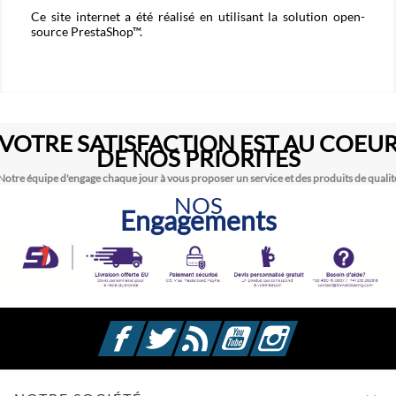
Ce site internet a été réalisé en utilisant la solution open-
source PrestaShop™.
VOTRE SATISFACTION EST AU COEU
DE NOS PRIORITES
Notre équipe d'engage chaque jour à vous proposer un service et des produits de qualit
NOS
Engagements
Facebook
Twitter
Rss
YouTube
Instagram